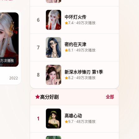
中环灯火传
6
7.4
·
49万次播放
密约在天津
7
8.1
·
49万次播放
23集
9万次播放
新深水埗锋刃 第1季
8
8.2
·
49万次播放
2022
高分好剧
全部
高雄心动
1
9.7
·
48万次播放