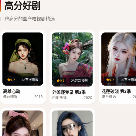
高分好剧
口碑高分的国产电视剧精选
20集
36
9.7
48万次播放
9.7
20万次播
39集
9.7
23万次播放
高雄心动
花莲破晓 第3季
外滩逐梦录 第3季
港台精选
2013
港台精选
2
内地热播
2020