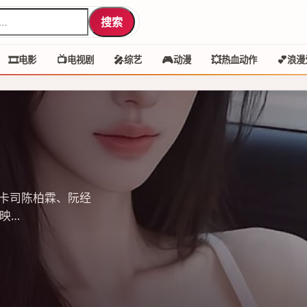
搜索
🎞️
📺
🎤
🎮
💥
💕
电影
电视剧
综艺
动漫
热血动作
浪漫
卡司陈柏霖、阮经
映…