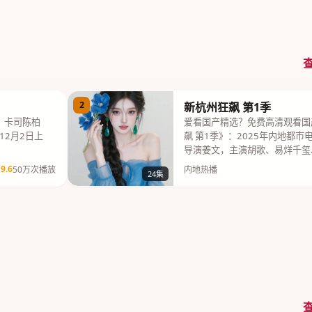
2
新杭州狂飙 第1季
，卡司陈柏
爱看国产精选？免费高清观看国
12月2日上
飙 第1季》：2025年内地都
导演姜文，主演胡歌、易烊千玺
9.6
50万次播放
内地热播
24集