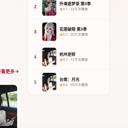
外滩逐梦录 第3季
2
9.7
·
23万次播放
花莲破晓 第3季
3
9.7
·
20万次播放
杭州逆转
4
9.7
·
12万次播放
查看更多
台南：月光
5
9.6
·
50万次播放