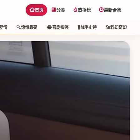
首页
分类
热播榜
最新合集
🔍
😂
🎖️
🚀
🕵
爱情
惊悚悬疑
喜剧搞笑
战争史诗
科幻奇幻