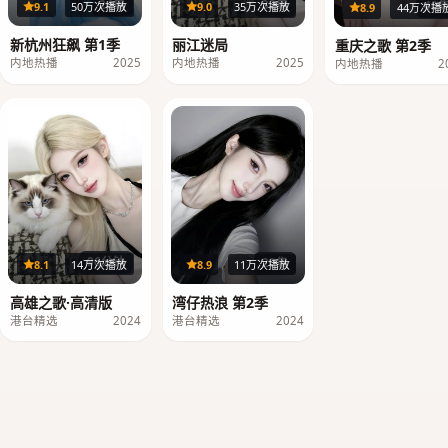
24集
32集
40
9.1
50万次播放
9.0
35万次播放
8.9
44万次播
新杭州狂飙 第1季
丽江迷局
重庆之歌 第2季
内地热播
2025
内地热播
2025
内地热播
2
96分钟
20集
8.1
14万次播放
8.9
11万次播放
高雄之歌·高清版
湾仔热浪 第2季
港台精选
2024
港台精选
2024