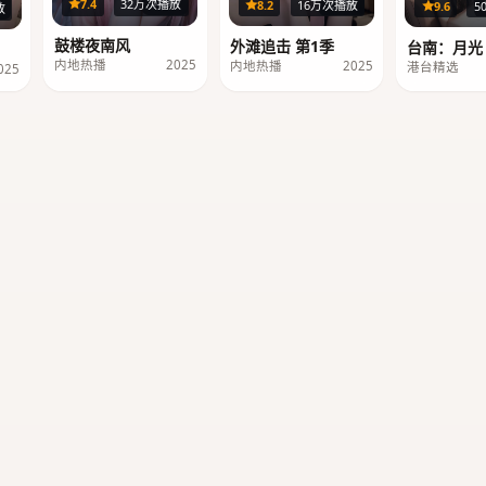
36集
29集
7.4
32万次播放
8.2
16万次播放
9.6
5
集
放
鼓楼夜南风
外滩追击 第1季
台南：月光
内地热播
2025
内地热播
2025
港台精选
025