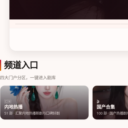
新杭州狂飙 第1季
尖沙咀追光案 第1季
花
9.1
·
50万次播放
7.6
·
50万次播放
8.
频道入口
四大门户分区，一键进入剧库
🇨🇳
🎬
内地热播
国产合集
51
部 ·
汇聚内地热播新剧与口碑好剧
100
部 ·
国产热播剧