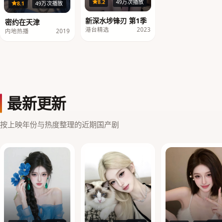
40集
8.2
49万次播放
18集
8.1
49万次播放
新深水埗锋刃 第1季
密约在天津
港台精选
2023
内地热播
2019
最新更新
按上映年份与热度整理的近期国产剧