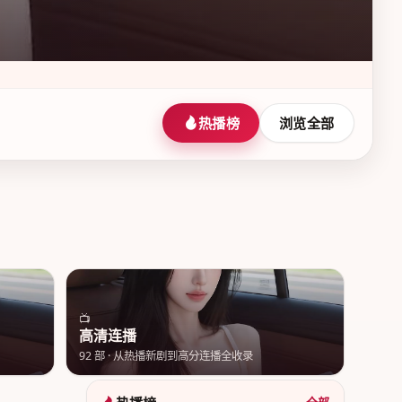
热播榜
浏览全部
📺
高清连播
92
部 ·
从热播新剧到高分连播全收录