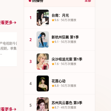
热播榜
全部
台南：月光
1
9.6
·
50万次播放
查看更多
新杭州狂飙 第1季
3
尖沙咀追光案
2
9.1
·
50万次播放
产电视剧今日力推《新杭州狂
《尖沙咀追光案
市电视剧，单集38分钟超清质感。
可辛以犯罪题
…
2021年12月
尖沙咀追光案 第1季
9.1
50万次播放
港台精选
3
19集
7.6
·
50万次播放
花莲心动
4
8.8
·
50万次播放
苏州风云暮色 第3季
5
8.7
·
49万次播放
查看更多