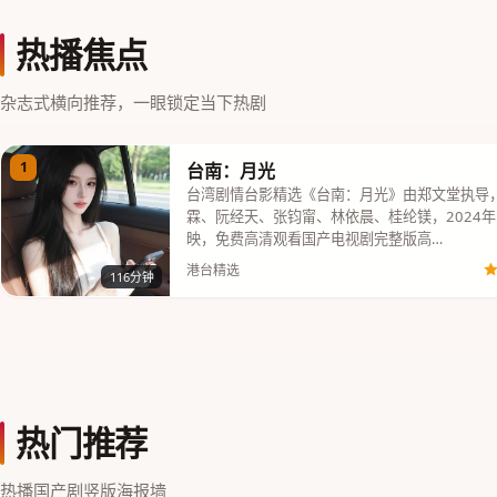
热播焦点
杂志式横向推荐，一眼锁定当下热剧
1
台南：月光
台湾剧情台影精选《台南：月光》由郑文堂执导
霖、阮经天、张钧甯、林依晨、桂纶镁，2024年
映，免费高清观看国产电视剧完整版高…
港台精选
116分钟
热门推荐
热播国产剧竖版海报墙