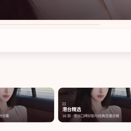
莲心动
苏州风云暮色 第3季
8
·
50万次播放
8.7
·
49万次播放
🎞️
港台精选
场合集
38
部 ·
港台口碑好剧与经典连播合辑