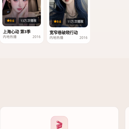
33集
9.6
13万次播放
23集
9.6
11万次播放
上海心动 第3季
宽窄巷破晓行动
内地热播
2016
内地热播
2016
🎬