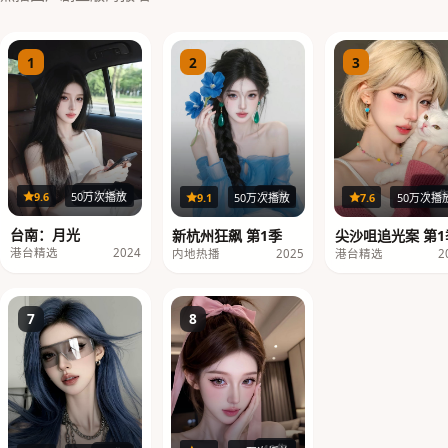
1
2
3
116分钟
19
24集
9.6
50万次播放
7.6
50万次播
9.1
50万次播放
台南：月光
尖沙咀追光案 第1
新杭州狂飙 第1季
港台精选
2024
港台精选
2
内地热播
2025
7
8