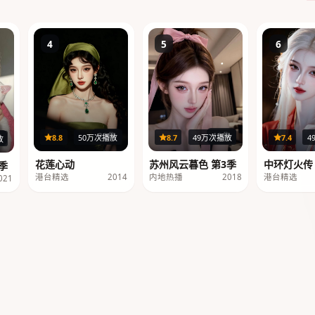
4
5
6
12集
22集
8.7
49万次播放
8.8
50万次播放
7.4
4
集
放
苏州风云暮色 第3季
花莲心动
中环灯火传
季
内地热播
2018
港台精选
2014
港台精选
021