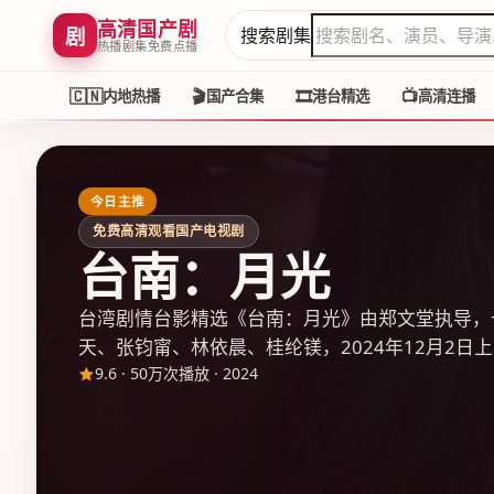
高清国产剧
剧
搜索剧集
热播剧集免费点播
🇨🇳
🎬
🎞️
📺
内地热播
国产合集
港台精选
高清连播
今日主推
免费高清观看国产电视剧
台南：月光
台湾剧情台影精选《台南：月光》由郑文堂执导，
天、张钧甯、林依晨、桂纶镁，2024年12月2日上
9.6
·
50万次播放
·
2024