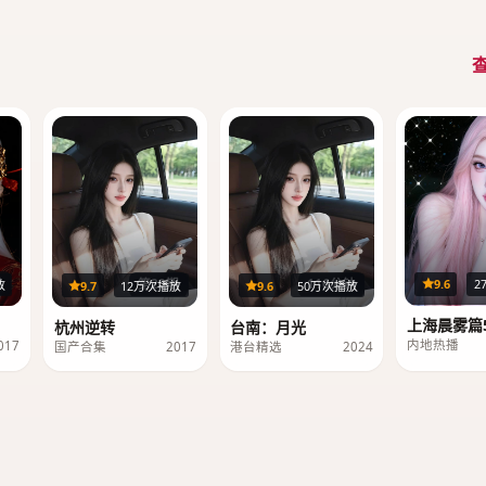
集
第20期
116分钟
9.6
2
放
9.7
12万次播放
9.6
50万次播放
上海晨雾篇5
杭州逆转
台南：月光
内地热播
017
国产合集
2017
港台精选
2024